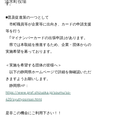
清水町役場
す。
■普及促進策の一つとして
　市町職員等が企業等に出向き、カードの申請支援
等を行う
　｢マイナンバーカードの出張申請｣があります。
　県では本取組を推進するため、企業・団体からの
実施希望を募っております。
＜実施を希望する団体の皆様へ＞
　以下の静岡県ホームページで詳細を御確認いただ
きますようお願いします。
　静岡県HP：
https://www.pref.shizuoka.jp/soumu/so-
420/syuttyosinsei.html
是非この機会にご利用下さい！！