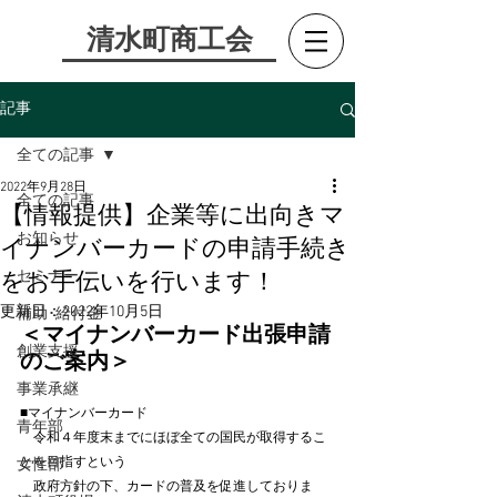
​清水町商工会
記事
全ての記事
2022年9月28日
全ての記事
【情報提供】企業等に出向きマ
お知らせ
イナンバーカードの申請手続き
セミナー
をお手伝いを行います！
更新日：
2022年10月5日
補助･給付金
＜マイナンバーカード出張申請
創業支援
のご案内＞
事業承継
■マイナンバーカード
青年部
　令和４年度末までにほぼ全ての国民が取得するこ
とを目指すという
女性部
　政府方針の下、カードの普及を促進しておりま