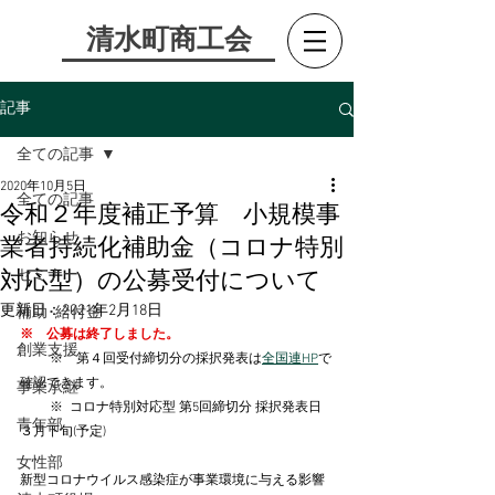
​清水町商工会
記事
全ての記事
2020年10月5日
全ての記事
令和２年度補正予算 小規模事
お知らせ
業者持続化補助金（コロナ特別
セミナー
対応型）の公募受付について
更新日：
2021年2月18日
補助･給付金
※　公募は終了しました。
創業支援
         ※　第４回受付締切分の採択発表は
全国連HP
で
確認できます。
事業承継
         ※  コロナ特別対応型 第5回締切分 採択発表日
青年部
３月下旬(予定)
女性部
新型コロナウイルス感染症が事業環境に与える影響