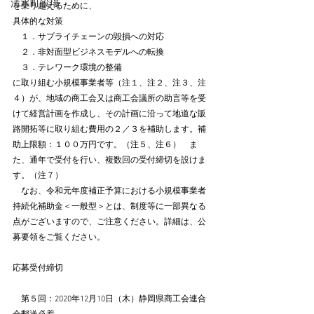
清水町役場
を乗り越えるために、
具体的な対策
　１．サプライチェーンの毀損への対応
　２．非対面型ビジネスモデルへの転換
　３．テレワーク環境の整備
に取り組む小規模事業者等（注１、注２、注３、注
４）が、地域の商工会又は商工会議所の助言等を受
けて経営計画を作成し、その計画に沿って地道な販
路開拓等に取り組む費用の２／３を補助します。補
助上限額：１００万円です。（注５、注６）　ま
た、通年で受付を行い、複数回の受付締切を設けま
す。（注７）
　なお、令和元年度補正予算における小規模事業者
持続化補助金＜一般型＞とは、制度等に一部異なる
点がございますので、ご注意ください。詳細は、公
募要領をご覧ください。
応募受付締切　
　第５回：2020年12月10日（木）静岡県商工会連合