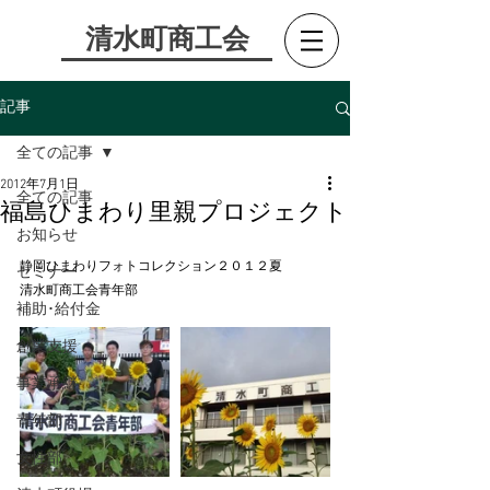
​清水町商工会
記事
全ての記事
2012年7月1日
全ての記事
福島ひまわり里親プロジェクト
お知らせ
静岡ひまわりフォトコレクション２０１２夏
セミナー
清水町商工会青年部
補助･給付金
創業支援
事業承継
青年部
女性部