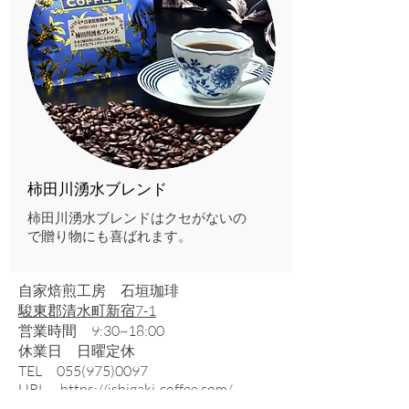
​柿田川湧水ブレンド
柿田川湧水ブレンドはクセがないの
で贈り物にも喜ばれます。
自家焙煎工房 石垣珈琲
駿東郡清水町新宿7-1
営業時間 9:30~18:00
休業日 日曜定休
​TEL
055(975)0097
URL
https://ishigaki-coffee.com/