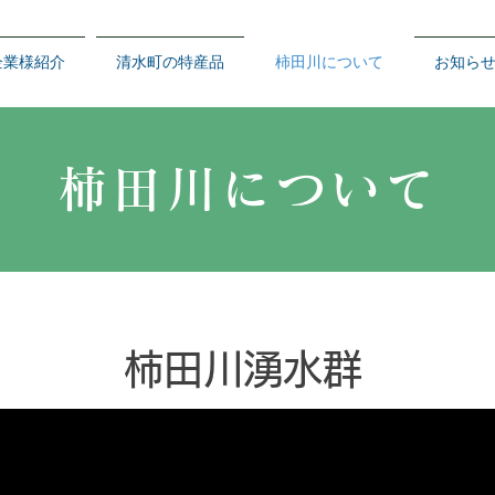
企業様紹介
清水町の特産品
柿田川について
お知ら
柿田川について
柿田川湧水群