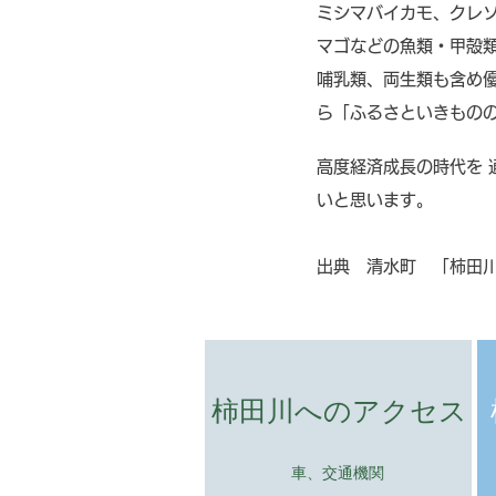
ミシマバイカモ、クレソ
マゴなどの魚類・甲殻
哺乳類、両生類も含め優
ら「ふるさといきもの
高度経済成長の時代を
いと思います。
出典 清水町 「柿田
​柿田川へのアクセス
​車、交通機関