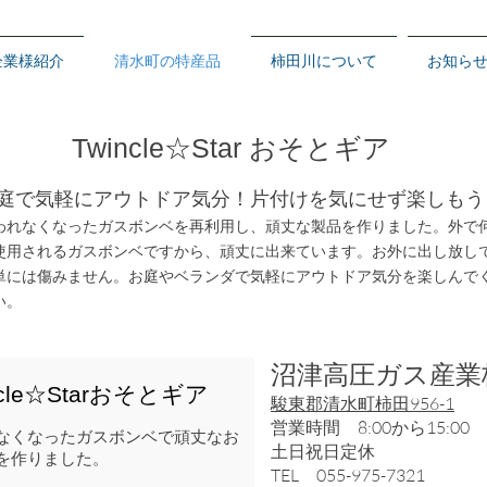
企業様紹介
清水町の特産品
柿田川について
お知ら
Twincle☆Star おそとギア
庭で気軽にアウトドア気分！片付けを気にせず楽しもう
われなくなったガスボンベを再利用し、頑丈な製品を作りました。外で
使用されるガスボンベですから、頑丈に出来ています。お外に出し放し
単には傷みません。お庭やベランダで気軽にアウトドア気分を楽しんで
い。
沼津高圧ガス産業
incle☆Starおそとギア
駿東郡清水町柿田956-1
営業時間 8:00から15:00
れなくなったガスボンベで頑丈なお
土日祝日定休
を作りました。
TEL 055-975-7321