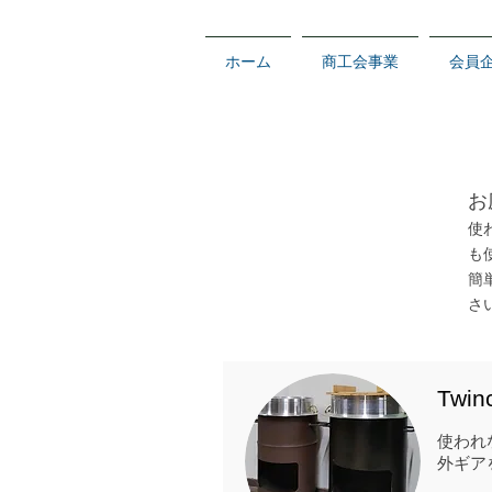
ホーム
商工会事業
会員
お
使
も
簡
さ
​Tw
​使わ
外ギア