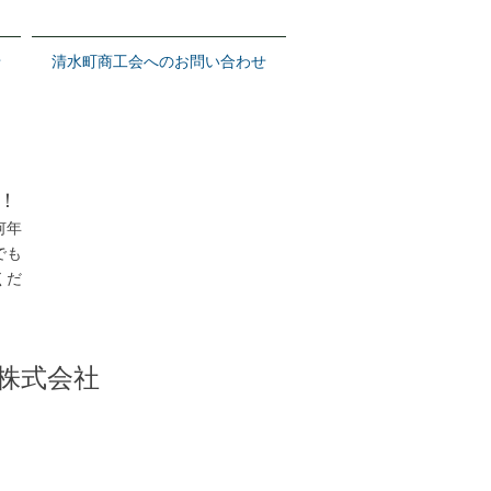
せ
清水町商工会へのお問い合わせ
！
何年
でも
くだ
株式会社