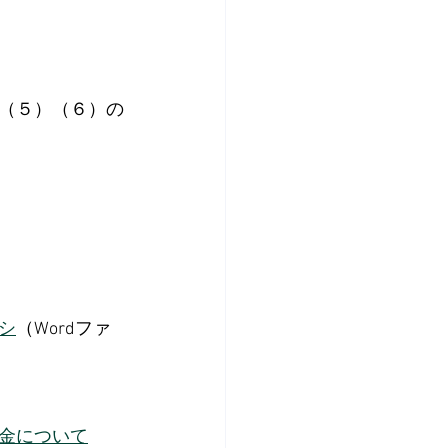
（５）（６）の
シ
（Wordファ
金について