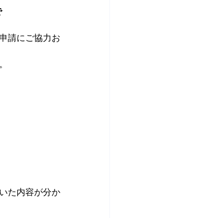
で
申請にご協力お
。
いた内容が分か