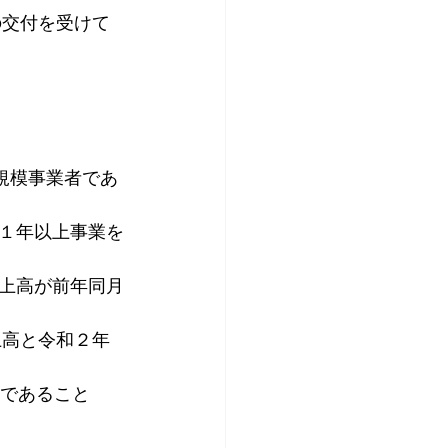
の交付を受けて
規模事業者であ
１年以上事業を
上高が前年同月
上高と令和２年
上であること