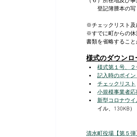
（６）所在地及び事
　　登記簿謄本の写
※チェックリスト及
※すでに町からの休
書類を省略すること
様式のダウンロ
様式第１号、２
記入時のポイン
チェックリスト
小規模事業者応
新型コロナウイ
イル、130KB）
清水町役場【第５弾