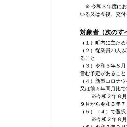
　※ 令和３年度に
いる又は今後、交付
対象者（次のす
（１）町内に主たる
（２）従業員20人
ること
（３）令和３年８月
営む予定があること
（４）新型コロナウ
又は前々年同月比で
　　 ※令和２年８
９月から令和３年７
（５）（４）で選択
　　 ※令和２年８