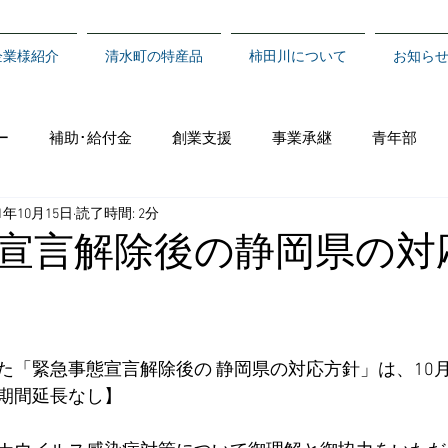
企業様紹介
清水町の特産品
柿田川について
お知ら
ー
補助･給付金
創業支援
事業承継
青年部
21年10月15日
読了時間: 2分
宣言解除後の静岡県の対
た「緊急事態宣言解除後の 静岡県の対応方針」は、10月
期間延長なし】 