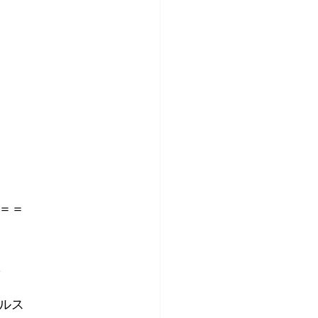
＝＝
 
ルス 