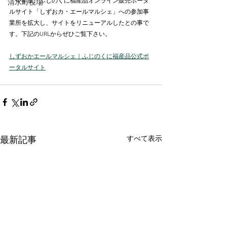
　今年度、ふじのくに福産品オンライン販売ポータ
清水町役場
ルサイト「しずおカ・エールマルシェ」への参加事
業所を拡大し、サイトをリニューアルしたとの事で
す。下記のURLからぜひご覧下さい。
しずおかエールマルシェ｜ふじのくに福産品公式ポ
ータルサイト
すべて表示
最新記事