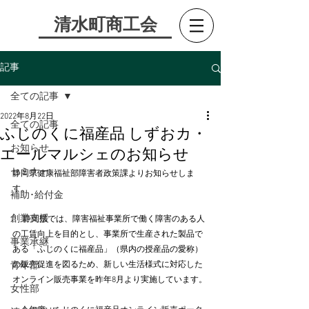
​清水町商工会
記事
全ての記事
2022年8月22日
全ての記事
ふじのくに福産品 しずおカ・
お知らせ
エールマルシェのお知らせ
セミナー
静岡県健康福祉部障害者政策課よりお知らせしま
す。
補助･給付金
創業支援
 　静岡県では、障害福祉事業所で働く障害のある人
の工賃向上を目的とし、事業所で生産された製品で
事業承継
ある「ふじのくに福産品」（県内の授産品の愛称）
青年部
の販売促進を図るため、新しい生活様式に対応した
オンライン販売事業を昨年8月より実施しています。
女性部