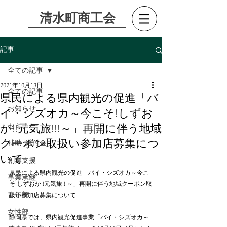
​清水町商工会
記事
全ての記事
2021年10月13日
全ての記事
県民による県内観光の促進「バ
お知らせ
イ・シズオカ～今こそ!しずお
セミナー
か!!元気旅!!!～」再開に伴う地域
クーポン取扱い参加店募集につ
補助･給付金
いて
創業支援
県民による県内観光の促進「バイ・シズオカ～今こ
事業承継
そ!しずおか!!元気旅!!!～」再開に伴う地域クーポン取
青年部
扱い参加店募集について
女性部
静岡県では、県内観光促進事業「バイ・シズオカ～