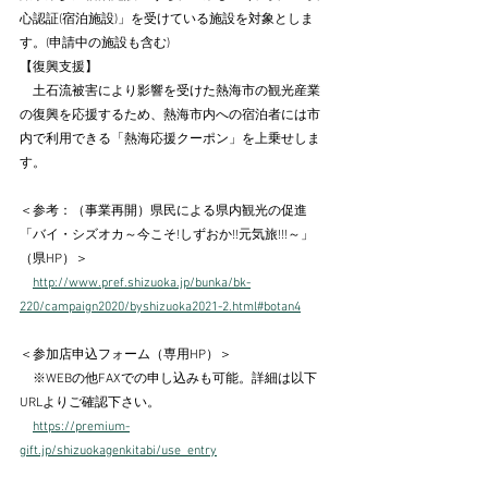
心認証(宿泊施設)」を受けている施設を対象としま
す。(申請中の施設も含む)
【復興支援】
　土石流被害により影響を受けた熱海市の観光産業
の復興を応援するため、熱海市内への宿泊者には市
内で利用できる「熱海応援クーポン」を上乗せしま
す。
＜参考：（事業再開）県民による県内観光の促進
「バイ・シズオカ～今こそ!しずおか!!元気旅!!!～」
（県HP）＞
http://www.pref.shizuoka.jp/bunka/bk-
220/campaign2020/byshizuoka2021-2.html#botan4
＜参加店申込フォーム（専用HP）＞
　※WEBの他FAXでの申し込みも可能。詳細は以下
URLよりご確認下さい。
https://premium-
gift.jp/shizuokagenkitabi/use_entry