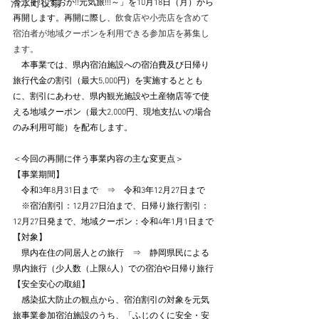
清水町役場
今こそ!しずおか!!元気旅!!!～」を10月18日（月）から
再開します。再開に際し、
飲食店や小売店を含めて
宿泊者が地域クーポンを利用できる参加店を募集し
ます。
　本事業では、県内宿泊施設への宿泊費及び日帰り
旅行代金の割引（最大5,000円）を実施するととも
に、割引にあわせ、県内観光施設や土産物店等で使
える地域クーポン（最大2,000円、現地支払いの場合
のみ利用可能）を配布します。
＜今回の再開に伴う事業内容の主な変更点＞
【事業期間】
　令和3年8月31日まで　⇒　令和3年12月27日まで
　※宿泊割引：12月27日泊まで、日帰り旅行割引：
12月27日発まで、地域クーポン：令和4年1月1日まで
【対象】
　県内在住の同居人との旅行　⇒　静岡県民による
県内旅行（少人数（上限6人）での宿泊や日帰り旅行
【安全安心の取組】
　感染拡大防止の観点から、宿泊割引の対象を元気
旅事業参加宿泊施設のうち、「ふじのくに安全・安