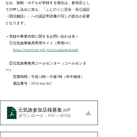
なお、旅館・ホテルが登録する場合は、参加店とし
ての申し込みに加え、「ふじのくに安全・安心認証
（宿泊施設）」への認証申請書の写しの提出が必要
となります。
＜登録や事業内容に関するお問い合わせ先＞
　①元気旅事務局専用サイト（専用HP）
https://premium-gift.jp/shizuokagenkitabi
　②元気旅事務局コールセンター（コールセンタ
ー）
　　営業時間：午前10時～午後7時（年中無休）
　　電話番号：0570-666-867
.pdf
元気旅参加店様募集
ダウンロード：PDF • 387KB