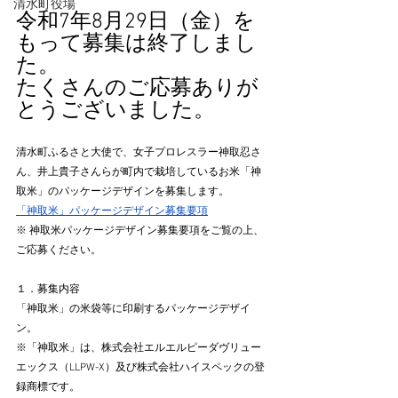
清水町役場
令和7年8月29日（金）を
もって募集は終了しまし
た。
たくさんのご応募ありが
とうございました。
清水町ふるさと大使で、女子プロレスラー神取忍さ
ん、井上貴子さんらが町内で栽培しているお米「神
取米」のパッケージデザインを募集します。
「神取米」パッケージデザイン募集要項
※ 神取米パッケージデザイン募集要項をご覧の上、
ご応募ください。
１．募集内容
「神取米」の米袋等に印刷するパッケージデザイ
ン。
※「神取米」は、株式会社エルエルピーダヴリュー
エックス（LLPW-X）及び株式会社ハイスペックの登
録商標です。