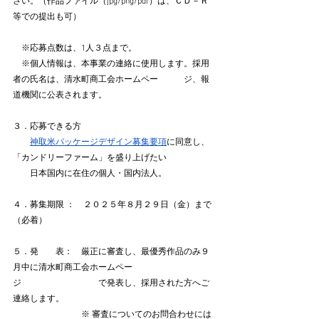
さい。（作品ファイル（jpg/png/pdf）は、ＣＤ－Ｒ
等での提出も可）
　※応募点数は、1人３点まで。
　※個人情報は、本事業の連絡に使用します。採用
者の氏名は、清水町商工会ホームペー　　　ジ、報
道機関に公表されます。
３．応募できる方　 
神取米パッケージデザイン募集要項
に同意し、
「カンドリーファーム」を盛り上げたい
　　日本国内に在住の個人・国内法人。
４．募集期限 ：　２０２５年８月２９日（金）まで
（必着）
５．発　　表：　厳正に審査し、最優秀作品のみ９
月中に清水町商工会ホームペー
ジ　　　　　　　　　で発表し、採用された方へご
連絡します。
                    　　　※ 審査についてのお問合わせには