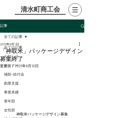
​清水町商工会
記事
全ての記事
2025年8月1日
全ての記事
「神取米」パッケージデザイン
お知らせ
募集終了
セミナー
更新日：
2025年8月30日
補助･給付金
創業支援
事業承継
青年部
女性部
神取米パッケージデザイン募集