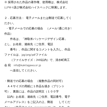
※ 採用された作品の著作権、使用権は、株式会社
LLPW-X及び株式会社ハイスペックに帰属します。
２．応募方法：  電子メールまたは郵送で応募してく
ださい。
  ・電子メールでの応募の場合　（メール1通に付き1
作品）
　　件名は、「神取米パッケージデザイン応募」　
とし、お名前、連絡先（ご住所、電話
　　番号）、作品に関するコメントを入力し、作品
ファイルは、jpg/png/pdfファイル
　　（ファイルサイズ：2MB以内）で、清水町商工
会 宛　info@kakitagawa.or.jp 　 
　　へ送信してください。
・郵送での応募の場合　（複数作品の同封可）
　Ａ４サイズの用紙に１作品を描き（プリント
可）、裏面には、作品の説明文（１００字
　以内）お名前、連絡先（ご住所、電話番号、電子
メールアドレス）をご記入の上、郵送　　してくだ