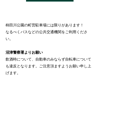
柿田川公園の町営駐車場には限りがあります！
なるべくバスなどの公共交通機関をご利用くださ
い。
沼津警察署よりお願い
飲酒時について、自動車のみならず自転車について
も違反となります。ご注意頂ますようお願い申し上
げます。
青年部
お知らせ
すべて表示
最新記事