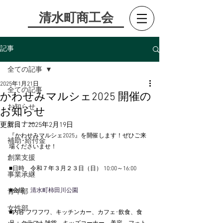
​清水町商工会
記事
全ての記事
2025年1月21日
全ての記事
かわせみマルシェ2025 開催の
お知らせ
お知らせ
セミナー
更新日：
2025年2月19日
​『かわせみマルシェ2025』を開催します！ぜひご来
補助･給付金
場くださいませ！
創業支援
■日時　令和７年３月２３日（日） 10:00～16:00
事業承継
■会場
　清水町柿田川公園 
青年部
女性部
■内容 フワフワ、キッチンカー、カフェ･飲食、食