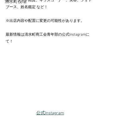
品、クラフト雑貨、キッズコーナー、美容、フォト
清水町役場
ブース、姓名鑑定 など！
※出店内容や配置に変更の可能性があります。
最新情報は清水町商工会青年部の公式Instagramに
て！
公式Instagram