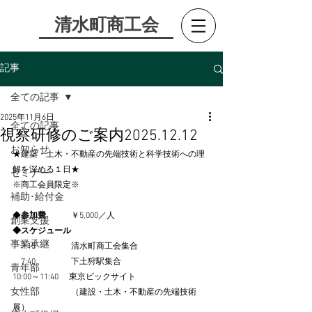
​清水町商工会
記事
全ての記事
2025年11月6日
全ての記事
視察研修のご案内2025.12.12
お知らせ
★建築・土木・不動産の先端技術と科学技術への理
解を深める１日★
セミナー
※商工会員限定※
補助･給付金
◆
参加費
　　　￥5,000／人
創業支援
◆スケジュール
事業承継
　7:15　　　　 清水町商工会集合
　7:40　     　　下土狩駅集合
青年部
10:00～11:40　 東京ビックサイト
女性部
　　　　　　　（建設・土木・不動産の先端技術
展）