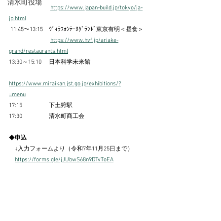
清水町役場
https://www.japan-build.jp/tokyo/ja-
jp.html
 11:45～13:15　ｳﾞｨﾗﾌｫﾝﾃｰﾇｸﾞﾗﾝﾄﾞ東京有明＜昼食＞
https://www.hvf.jp/ariake-
grand/restaurants.html
13:30～15:10　 日本科学未来館
https://www.miraikan.jst.go.jp/exhibitions/?
=menu
17:15　　　　  下土狩駅
17:30　　　　  清水町商工会
◆
申込
　↓入力フォームより（令和7年11月25日まで）
https://forms.gle/jJUbwS68n9DTvToEA