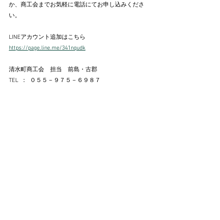
か、商工会までお気軽に電話にてお申し込みくださ
い。　
LINEアカウント追加はこちら
https://page.line.me/341nqudk
清水町商工会　担当　前島・古郡
TEL  ：  ０５５－９７５－６９８７　
創業支援
すべて表示
最新記事