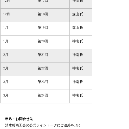
12月
第17回
神南 氏
12月
第18回
森山 氏
1月
第19回
森山 氏
1月
第20回
神南 氏
2月
第21回
神南 氏
2月
第22回
神南 氏
3月
第23回
神南 氏
3月
第24回
神南 氏
申込・お問合せ先
清水町商工会の公式ライントークにご連絡を頂く