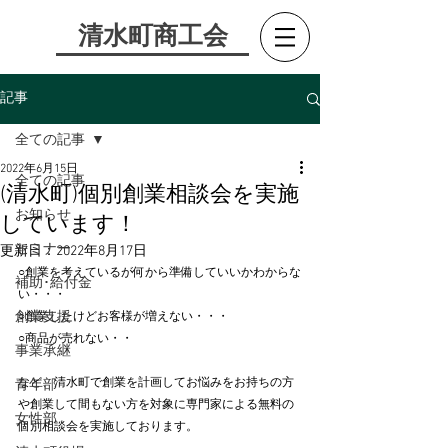
​清水町商工会
記事
全ての記事
2022年6月15日
全ての記事
(清水町)個別創業相談会を実施
お知らせ
しています！
セミナー
更新日：
2022年8月17日
○創業を考えているが何から準備していいかわからな
補助･給付金
い・・・
創業支援
○創業したけどお客様が増えない・・・
○商品が売れない・・
事業承継
など、清水町で創業を計画してお悩みをお持ちの方
青年部
や創業して間もない方を対象に専門家による無料の
女性部
個別相談会を実施しております。