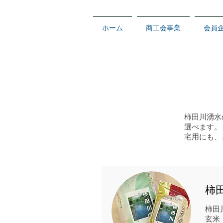
ホーム
商工会事業
会員
柿田川湧水
選べます。
宅用にも、
​柿
柿田
玄米