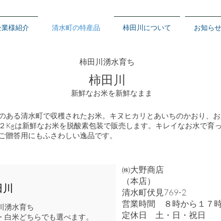
企業様紹介
清水町の特産品
柿田川について
お知ら
​柿田川湧水育ち
​柿田川
​新鮮なお米を新鮮なまま
のある清水町で​収穫されたお米。キヌヒカリとあいちのかおり、
２Kgは新鮮なお米を脱酸素包装で販売します。キレイなお水で育
ご贈答用にもふさわしい逸品です。
㈱大野商店
（本店）
田川
清水町伏見769-2
営業時間 ８時から１
川湧水育ち
定休日 土・日・祝日
・白米どちらでも選べます。