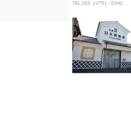
​TEL 055（975）-5390
eserved.