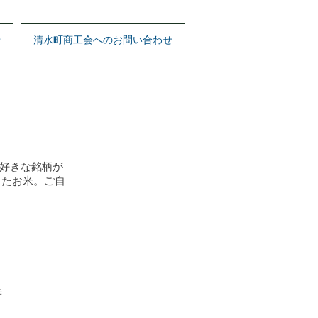
せ
清水町商工会へのお問い合わせ
お好きな銘柄が
ったお米。ご自
７時