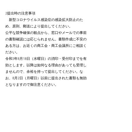
2提出時の注意事項
　新型コロナウイルス感染症の感染拡大防止のた
め、原則、郵送により提出してください。
公平な競争確保の観点から、窓口やメールでの事前
の書類確認には応じられません。書類作成に不安の
ある方は、お近くの商工会・商工会議所にご相談く
ださい。
令和3年8月18日（水曜日）の消印・受付印までを有
効とします。以降は如何なる理由があっても受理し
ませんので、余裕を持って提出してください。な
お、8月2日（月曜日）以前に提出された書類も無効
となりますので御注意ください。