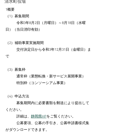
清水町役場
1概要
（1）募集期間
　　　令和3年8月2日（月曜日）～8月18日（水曜
日）（当日消印有効）
（2）補助事業実施期間
　　　交付決定日から令和3年12月31日（金曜日）ま
で
（3）募集枠
　　　通常枠（業態転換・新サービス展開事業）
　　　特別枠（コンソーシアム事業）
（4）申込方法
　　　募集期間内に必要書類を郵送により提出して
ください。
　　　詳細は、
静岡県HP
をご覧ください。
　　　公募要項、公募の手引き、公募申請書様式集
がダウンロードできます。