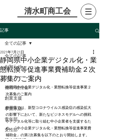
​清水町商工会
記事
全ての記事
2021年7月21日
全ての記事
静岡県中小企業デジタル化・業
お知らせ
態転換等促進事業費補助金２次
セミナー
募集のご案内
補助･給付金
静岡県中小企業デジタル化・業態転換等促進事業２
次募集のご案内
創業支援
静岡県では、新型コロナウイルス感染症の感染拡大
事業承継
の影響下において、新たなビジネスモデルへの挑戦
青年部
やデジタル化等に取り組む中小企業者を支援するた
め、「中小企業デジタル化・業態転換等促進事業費
女性部
補助金」の第2次募集を以下のとおり開始します。