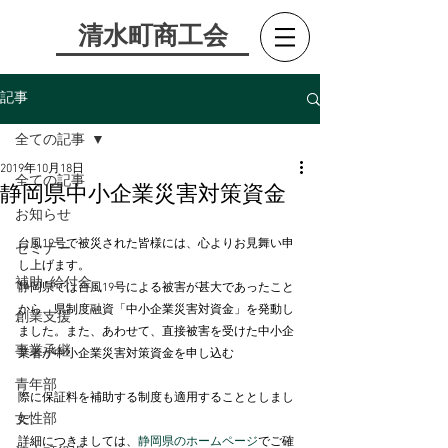
​清水町商工会
記事
全ての記事
2019年10月18日
全ての記事
静岡県中小企業災害対策資金
お知らせ
台風19号で被災された皆様には、心よりお見舞い申
セミナー
し上げます。
補助･給付金
静岡県では台風19号による被害が甚大であったこと
から、県制度融資「中小企業災害対資金」を発動し
創業支援
ました。また、あわせて、直接被害を受けた中小企
事業承継
業者が中小企業災害対策資金を申し込む
青年部
際に保証料を補助する制度も適用することとしまし
女性部
た。
詳細につきましては、
静岡県のホームページ
でご確